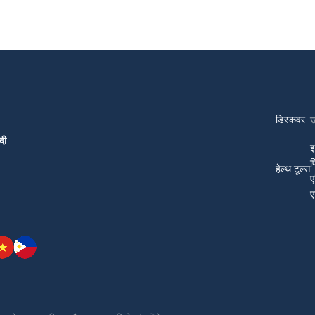
डिस्कवर
दी
इ
प
हेल्थ टूल्स
ए
ए