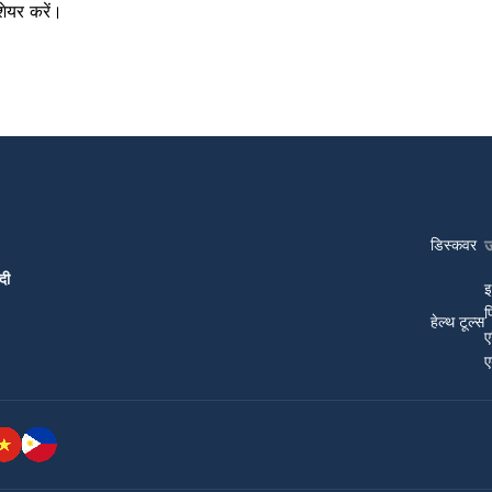
ेयर करें।
डिस्कवर
दी
इ
प
हेल्थ टूल्स
ए
ए