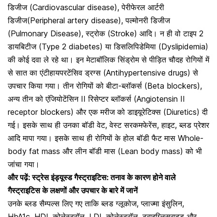
डिजीज (Cardiovascular disease),
पेरीफेरल आर्टरी
डिजीज
(Peripheral artery disease), पल्मोनरी डिजीज
(Pulmonary Disease), स्ट्रोक (Stroke) आदि। न ही वो टाइप 2
डायबिटीज (Type 2 diabetes) या डिसलिपिडेमिया (Dyslipidemia)
की कोई दवा ले रहे था। इन मेटाबॉलिक सिंड्रोम से पीड़ित चौदह रोगियों में
से सात का एंटीहायपरटेंसिव ड्रग्स (Antihypertensive drugs) से
उपचार किया गया। तीन रोगियों को बीटा-ब्लॉकर्स (Beta blockers),
अन्य तीन को
एंजियोटेंसिन II रिसेप्टर ब्लॉकर्स (Angiotensin II
receptor blockers)
और एक मरीज को डाइयूरेटिक्स (Diuretics) दी
गई। इसके साथ ही उनका बॉडी वेट, वेस्ट सरकमफेरेंस, हाइट, ब्लड प्रेशर
आदि मापा गया। इसके साथ ही रोगियों के होल बॉडी फैट मास Whole-
body fat mass और लीन बॉडी मास (Lean body mass) को भी
जांचा गया।
और पढ़ें:
स्ट्रेस इंड्यूस्ड गैस्ट्राइटिस: तनाव के कारण होने वाले
गैस्ट्राइटिस के लक्षणों और उपचार के बारे में जानें
उनके ब्लड सैम्पल्स लिए गए ताकि ब्लड ग्लूकोज, प्लाज्मा इंसुलिन,
HbA1c, HDL कोलेस्ट्रॉल,
LDL कोलेस्ट्रॉल
, ट्राइग्लिसराइड और