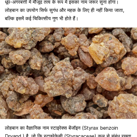
धूप-अगरबत्ती में मौजूद तत्व के रूप में इसका नाम जरूर सुना होगा।
लोहबान का उपयोग सिर्फ सुगंध और महक के लिए ही नहीं किया जाता,
बल्कि इसमें कई चिकित्सीय गुण भी होते हैं।
लोहबान का वैज्ञानिक नाम स्टाइरेक्स बेंजॉइन (Styrax benzoin
Dryand.) है, जो कि स्टाइरेकेसी (Styracaceae) कुल से संबंध रखता