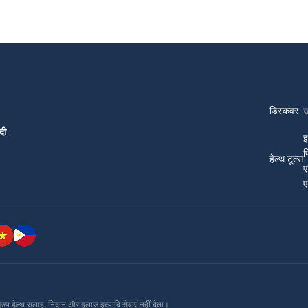
डिस्कवर
दी
इ
प
हेल्थ टूल्स
ए
ए
ग्रुप हेल्थ सलाह, निदान और इलाज इत्यादि सेवाएं नहीं देता।