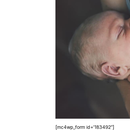
[mc4wp_form id=’183492″]