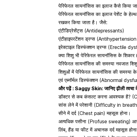
पेरिफेरल सायनॉसिस का इलाज कैसे किया 
पेरिफेरल सायनॉसिस का इलाज पेशेंट के हेल्
रखकर किया जाता है। जैसे:
एंटीडिप्रेसेंट्स (Antidepressants)
एंटीहाइपरटेंशन ड्रग्स (Antihypertensio
इरेक्टाइल डिस्फंक्शन
ड्रग्स (Erectile dy
क्या शिशु भी पेरिफेरल सायनॉसिस के शिका
पेरिफेरल सायनॉसिस की समस्या नवजात शिशुओ
शिशुओं में पेरिफेरल सायनॉसिस की समस्या के
एवं एब्नॉर्मल डिस्फंक्शन (Abnormal dysf
और पढ़ें :
Saggy Skin: जानिए ढ़ीली त्वचा क
डॉक्टर से कब कंसल्ट करना आवश्यक है? (
सांस लेने में परेशानी (Difficulty in bre
सीने में दर्द
(Chest pain) महसूस होना।
अत्यधिक पसीना (Profuse sweating) 
लिंब, हैंड या फीट में अचानक दर्द महसूस हो