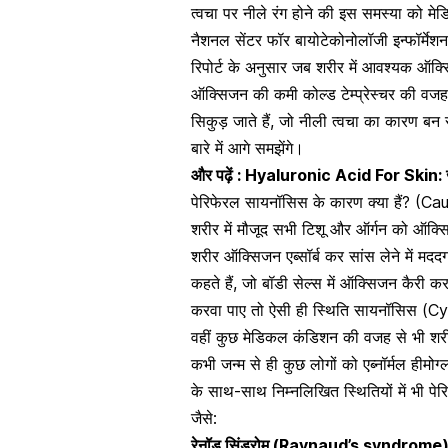
त्वचा पर नीले रंग होने की इस समस्या को म
नैशनल सेंटर फॉर बायोटेकोनोलॉजी इन्फॉर्
रिपोर्ट के अनुसार जब शरीर में आवश्यक ऑक्सिज
ऑक्सिजन की कमी
कोल्ड टेम्प्रेस्चर की वजह
सिकुड़ जाते हैं, जो नीली त्वचा का कारण बन
बारे में आगे समझेंगे।
और पढ़ें :
Hyaluronic Acid For Skin: जानि
पेरिफेरल सायनॉसिस के कारण क्या हैं? (
शरीर में मौजूद सभी टिशू और ऑर्गन को ऑक्
शरीर ऑक्सिजन एब्सॉर्ब कर सांस लेने में मददग
कहते हैं, जो बॉडी सेल्स में ऑक्सिजन कैरी 
करवा पाए तो ऐसी ही स्थिति सायनॉसिस (C
वहीं कुछ मेडिकल कंडिशन की वजह से भी शर
कभी जन्म से ही कुछ लोगों को एब्नॉर्मल ह
के साथ-साथ निम्नलिखित स्थितियों में भी
जैसे:
रेनॉड सिंड्रोम (Raynaud’s syndrome