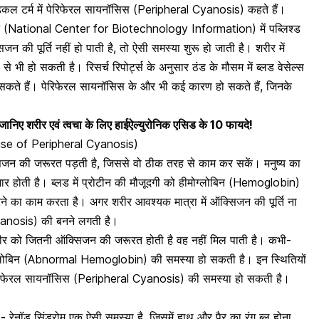
ेडिकल टर्म में पेरिफेरल सायनॉसिस (Peripheral Cyanosis) कहते हैं।
मेशन (National Center for Biotechnology Information) में पब्लिश्ड
न की पूर्ति नहीं हो पाती है, तो ऐसी समस्या शुरू हो जाती है। शरीर में
 से भी हो सकती है। रिसर्च रिपोर्ट्स के अनुसार ठंड के मौसम में ब्लड वेसेल्स
 सकते हैं। पेरिफेरल सायनॉसिस के और भी कई कारण हो सकते हैं, जिनके
ए शरीर एवं त्वचा के लिए हाईऐल्युरोनिक एसिड के 10 फायदे!
Cause of Peripheral Cyanosis)
सिजन की जरूरत पड़ती है, जिससे वो ठीक तरह से काम कर सकें। मनुष्य का
ार होती है। ब्लड में
प्रोटीन
की मौजूदगी को
हीमोग्लोबिन
(Hemoglobin)
करने का काम करता है। अगर शरीर आवश्यक मात्रा में ऑक्सिजन की पूर्ति ना
yanosis) की बनने लगती है।
ीर को जितनी ऑक्सिजन की जरूरत होती है वह नहीं मिल पाती है। कभी-
ीमोग्लोबिन (Abnormal Hemoglobin) की समस्या हो सकती है। इन स्थितियों
 पेरिफेरल सायनॉसिस (Peripheral Cyanosis) की समस्या हो सकती है।
)-
रेनॉड सिंड्रोम एक ऐसी समस्या है, जिसमें हाथ और पैर का रंग ब्लू होना