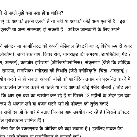
े पहले मुझे क्या पता होना चाहिए?
ताएं कि आपको इससे एलर्जी है या नहीं या आपको कोई अन्य एलर्जी है। इस
ससे एलर्जी या अन्य समस्याएं हो सकती हैं। अधिक जानकारी के लिए अपने
ॉक्टर या फार्मासिस्ट को अपनी मेडिकल हिस्ट्री बताएं, विशेष रूप से अगर
 ग्लोकोमा), उच्च रक्तचाप,
लिवर रोग
, थायराइड की समस्या, डायबिटीज, पेट /
टिस, अल्सर),
कमजोर हड्डियां
(ऑस्टियोपरोसिस), संक्रमण (जैसे कि तपेदिक
 समस्या, मानसिक/ मनोदशा की स्थिति (जैसे मनोविकृति, चिंता,
अवसाद
)।
पयोग करने से हो सकता आपकी बॉडी को शारीरिक तनाव को प्रबंधित करने में
पातकालीन उपचार करने से पहले या यदि आपको कोई गंभीर बीमारी / चोट लग
ाएं कि आप इस दवा का उपयोग कर रहे हैं या पिछले 12 महीनों के अंदर इस दवा
रूप से थकान लगे या वजन घटने लगे तो डॉक्टर को तुरंत बताएं।
उन सभी दवाओं के बारे में बताएं जिनका आप उपयोग कर रहे हैं (जिसमें डॉक्टर
र्बल प्रोडक्ट्स शामिल हैं)।
ब लेना पेट के रक्तस्राव के जोखिम को बढ़ा सकता है। इसलिए मादक पेय
ए अपने डॉक्टर या फार्मासिस्ट से परामर्श करें।