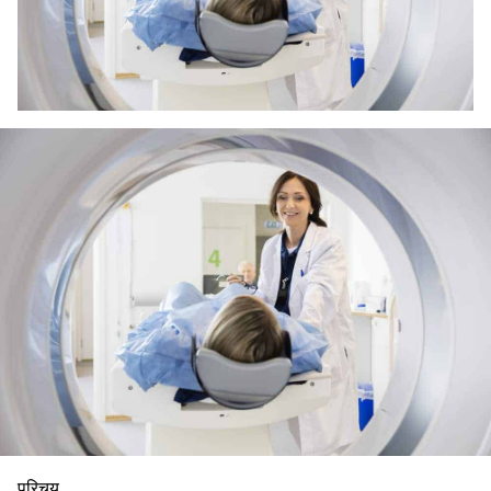
परिचय