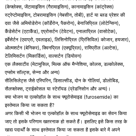
(केफ्लेक्स, जेंटामाइसिन (गैरामाइसिन), कानामाइसिन (कांट्रेक्स)
स्ट्रेप्टोमाइसिन, टोबरामाइसिन (नेबसीन, तोबी), हार्ट या
ब्लड प्रेशर की
दवा
जैसे अमियोडेरोन (कॉर्डेरोन, पैकरोन), बेनाजिप्रिल (लोटेन्सिन),
कैंडेसेर्टन (एटाकैंड), एप्रोसर्टन (टेवेटन), एनालाप्रिल (वासोटेक),
इर्बेसेर्टन (एवाप्रो, एवलाइड), लिसिनोप्रिल (प्रिंसिविल) कोजार, हयजार),
ओल्मशर्टन (बेनिकर), क्विनप्रिल (एक्यूप्रिल), रामिप्रील (अल्टेस),
टेलिमिसर्टन (मिकार्डिस), वाल्सर्टन (डियोवन)
एक लैक्साटीव (मेटामुसिल, मिल्क ऑफ मैग्नेशिया, कोलस, डल्कोलेक्स,
एप्सोम सॉल्ट्स, सेन्ना और अन्य)
सैलिसिलेट्स जैसे एस्पिरिन, डिसाल्सीड, दोन के गोलियां, डोलोबिड,
सैलफ्लेक्स, ट्राईकोसल या स्टेरॉयड (प्रेडनिसोन और अन्य)।
क्या भोजन या एल्कोहॉल के साथ फ्यूरोसेमाइड (furosemide) का
इस्तेमाल किया जा सकता है?
अगर किसी भी भोजन या
एल्कोहॉल के साथ
फ्यूरोसेमाइड का सेवन किया
जाए तो इसके परिणाम खतरनाक हो सकते हैं। इसलिए इसे किस तरह के
खाद्य पदार्थों के साथ इस्तेमाल किया जा सकता है इसके बारे में अपने