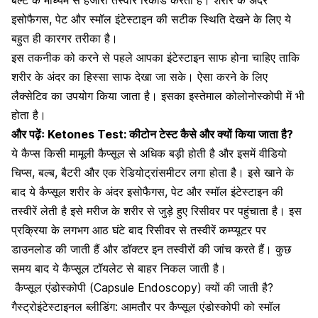
बैल्ट के माध्यम से हजारों तस्वीरें रिकॉर्ड करता है।
शरीर
के
अंदर
इसोफैगस
,
पेट
और
स्मॉल
इंटेस्टाइन की
सटीक
स्थिति
देखने के
लिए
ये
बहुत ही
कारगर
तरीका
है।
इस
तकनीक को
करने
से
पहले आपका
इंटेस्टाइन
साफ
होना
चाहिए ताकि
शरीर
के
अंदर का
हिस्सा
साफ
देखा
जा सके।
ऐसा
करने
के लिए
लैक्सेटिव
का
उपयोग
किया जाता
है।
इसका
इस्तेमाल कोलोनोस्कोपी
में
भी
होता है।
और पढ़ेंः
Ketones Test: कीटोन टेस्ट कैसे और क्यों किया जाता है?
ये
कैप्स
किसी
मामूली
कैप्सूल
से
अधिक
बड़ी
होती है
और
इसमें
वीडियो
चिप्स
,
बल्ब
,
बैटरी
और
एक
रेडियोट्रांसमीटर
लगा
होता
है। इसे
खाने
के
बाद ये
कैप्सूल
शरीर
के
अंदर इसोफैगस
,
पेट
और
स्मॉल इंटेस्टाइन
की
तस्वीरें
लेती है
इसे
मरीज
के शरीर
से
जुड़े
हुए रिसीवर
पर
पहुंचाता
है। इस
प्रक्रिया
के
लगभग
आठ घंटे
बाद
रिसीवर
से तस्वीरें
कम्प्यूटर
पर
डाउनलोड
की जाती
हैं
और
डॉक्टर इन
तस्वीरों
की
जांच
करते हैं।
कुछ
समय
बाद ये
कैप्सूल
टॉयलेट
से बाहर निकल जाती है।
कैप्सूल एंडोस्कोपी
(Capsule Endoscopy)
क्यों
की
जाती
है
?
गैस्ट्रोइंटेस्टाइनल ब्लीडिंग: आमतौर पर कैप्सूल एंडोस्कोपी को स्मॉल