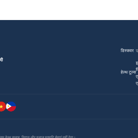
डिस्कवर
दी
इ
प
हेल्थ टूल्स
ए
ए
ग्रुप हेल्थ सलाह, निदान और इलाज इत्यादि सेवाएं नहीं देता।