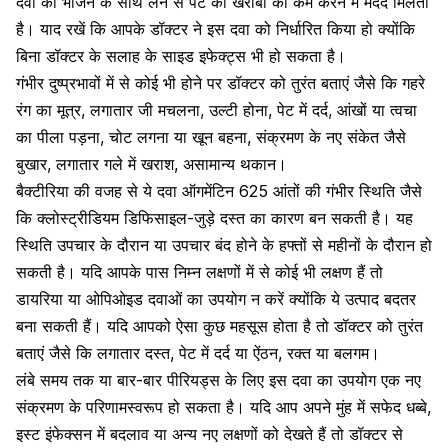
दवा को भोजन के साथ लेने से पेट की खराबी को कम करने में मदद मिलता
है।
याद रखें कि आपके डॉक्टर ने इस दवा को निर्धारित किया हो क्योंकि
बिना डॉक्टर के सलाह के साइड इफेक्ट्स भी हो सकता है।
गंभीर दुष्प्रभावों में से कोई भी होने पर डॉक्टर को तुरंत बताएं जैसे कि
गहरे
रंग का मूत्र
, लगातार जी मचलना, उल्टी होना,
पेट में दर्द
, आंखों या त्वचा
का पीला पड़ना, चोट लगना या खून बहना, संक्रमण के नए संकेत जैसे
बुखार, लगातार गले में खराश, असामान्य थकान।
बैक्टीरिया की वजह से ये दवा ऑगमेंटिन 625
आंतों की गंभीर स्थिति
जैसे
कि क्लोस्ट्रीडियम डिफिसाइल-जुड़े
दस्त का कारण
बन सकती है। यह
स्थिति उपचार के दौरान या उपचार बंद होने के हफ्तों से महीनों के दौरान हो
सकती है। यदि आपके पास निम्न लक्षणों में से कोई भी लक्षण हैं तो
डायरिया या ओपिओइड दवाओं का उपयोग न करें क्योंकि ये उत्पाद बदतर
बना सकती हैं। यदि आपको ऐसा कुछ महसूस होता है तो डॉक्टर को तुरंत
बताएं जैसे कि लगातार दस्त, पेट में दर्द या ऐंठन, रक्त या बलगम।
लंबे समय तक या बार-बार
पीरियड्स के लिए इस दवा का उपयोग
एक नए
संक्रमण के परिणामस्वरूप हो सकता है। यदि आप अपने मुंह में सफेद धब्बे,
इस्ट इंफेक्सन में बदलाव या अन्य नए लक्षणों को देखते हैं तो डॉक्टर से