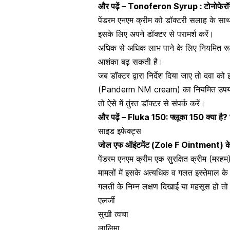
और पढ़ें –
Tonoferon Syrup : टोनोफेरॉन स
पेंडरम एनएम क्रीम को डॉक्टरी सलाह के साथ
इसके लिए अपने डॉक्टर से परामर्श करें।
अधिक से अधिक लाभ पाने के लिए नियमित रूप से
आशंका बढ़ सकती है।
जब डॉक्टर द्वारा निर्देश दिया जाए तो दवा क
(Panderm NM cream) का नियमित उपयोग करन
तो ऐसे में तुंरत डॉक्टर से संपर्क करें।
और पढ़ें –
Fluka 150: फ्लूका 150 क्या है?
साइड इफेक्ट्स
जोल एफ ऑइंटमेंट
(Zole F Ointment)
क
पेंडरम एनएम क्रीम एक सुरक्षित क्रीम (मरहम
मामलों में इसके अत्यधिक व गलत इस्तेमाल क
गलती के निम्न लक्षण दिखाई या महसूस हों तो त
एलर्जी
सुखी त्वचा
लालिमा