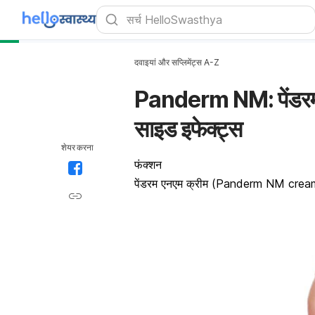
दवाइयां और सप्लिमेंट्स A-Z
Panderm NM: पेंडरम 
साइड इफेक्ट्स
शेयर करना
फंक्शन
पेंडरम एनएम क्रीम (Panderm NM cream)