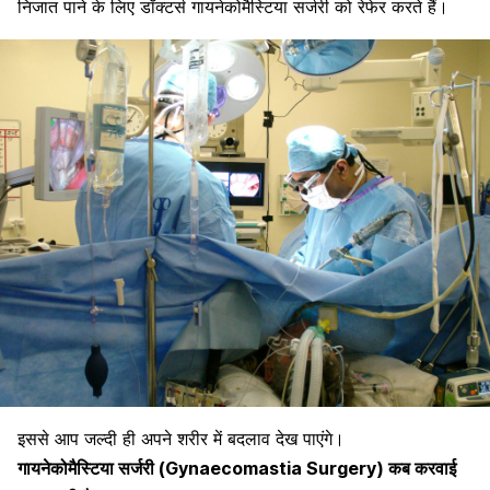
निजात पाने के लिए डॉक्टर्स गायनेकोमैस्टिया सर्जरी को रेफेर करते हैं।
इससे आप जल्दी ही अपने शरीर में बदलाव देख पाएंगे।
गायनेकोमैस्टिया सर्जरी (Gynaecomastia Surgery) कब करवाई