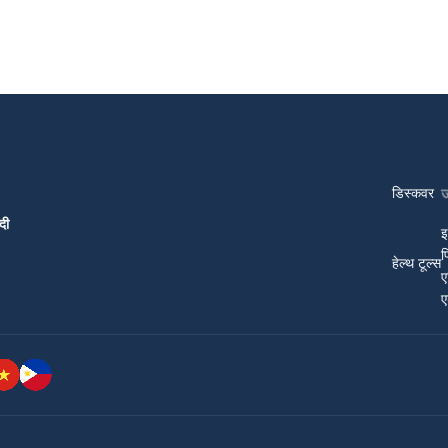
डिस्कवर
दी
इ
प
हेल्थ टूल्स
ए
ए