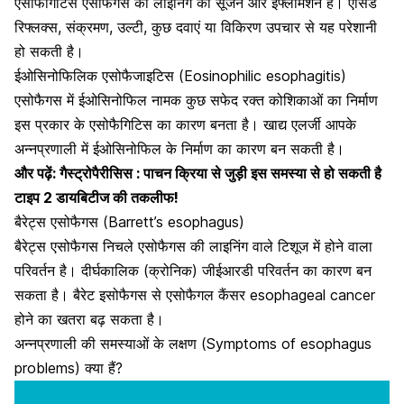
एसोफैगिटिस एसोफैगस की लाइनिंग की सूजन और इंफ्लामेशन है। एसिड
रिफ्लक्स, संक्रमण, उल्टी, कुछ दवाएं या विकिरण उपचार से यह परेशानी
हो सकती है।
ईओसिनोफिलिक
एसोफैजाइटिस
(Eosinophilic esophagitis)
एसोफैगस में ईओसिनोफिल नामक कुछ सफेद रक्त कोशिकाओं का निर्माण
इस प्रकार के एसोफैगिटिस का कारण बनता है। खाद्य एलर्जी आपके
अन्नप्रणाली में ईओसिनोफिल के निर्माण का कारण बन सकती है।
और पढ़ें:
गैस्ट्रोपैरीसिस : पाचन क्रिया से जुड़ी इस समस्या से हो सकती है
टाइप 2 डायबिटीज की तकलीफ!
बैरेट्स एसोफैगस (Barrett’s esophagus)
बैरेट्स एसोफैगस निचले एसोफैगस की लाइनिंग वाले टिशूज में होने वाला
परिवर्तन है
। दीर्घकालिक (क्रोनिक) जीईआरडी परिवर्तन का कारण बन
सकता है। बैरेट इसोफैगस से एसोफैगल कैंसर esophageal cancer
होने का खतरा बढ़ सकता है।
अन्नप्रणाली की समस्याओं के लक्षण (Symptoms of esophagus
problems) क्या हैं?