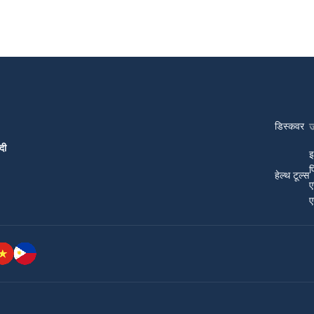
डिस्कवर
दी
इ
प
हेल्थ टूल्स
ए
ए