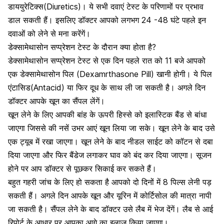
डाययुरेटिक्स(Diuretics)।
ये सभी
दवाएं
टेस्ट
के
परिणामों
पर प्रभाव
डाल
सकती
हैं। इसलिए
डॉक्टर
आपको
लगभग
24 -48
घंटे पहले
इन
दवाओं
को लेने
से
मना
करेंगें।
डेक्सामेथासोन सप्प्रेशन टेस्ट के
दौरान
क्या
होता
है
?
डेक्सामेथासोन सप्प्रेशन टेस्ट से
एक
दिन
पहले रात
को
11
बजे
आपको
एक डेक्सामेथासोन
पिल (Dexamrthasone Pill)
खानी
होगी। ये
पिल
एंटासिड(Antacid)
या फिर
दूध
के
साथ ली
जा
सकती
है। अगले
दिन
डॉक्टर
आपके खून
का
सैंपल
लेंगें।
खून लेने
के
लिए
आपकी बांह
के
ऊपरी
हिस्से को
इलास्टिक
बैंड
से
बांधा
जाएगा
जिससे
की नसें उभर आएं
खून
लिया जा
सके।
खून
लेने के
बाद
उसे
एक ट्यूब
में
रखा
जाएगा। खून
लेने
के
बाद नीडल
साईट
को
कॉटन से
दबा
दिया
जाएगा और
फिर
बैंडेज
लगाकर घाव
को
बंद
कर दिया
जाएगा।
सूजन
होने पर
आप
डॉक्टर
से पूछकर
सिकाई कर सकते हैं।
बहुत गहरी
जांच
के
लिए हो
सकता
है
आपको दो
दिनों
में
8
पिल्स
लेनी
पड़
सकती हैं।
अगले
दिन
आपके खून
और
यूरिन
में कोर्टिसोल
की
मात्रा
नापी
जा
सकती
है।
सैंपल लेने के बाद डॉक्टर उसे लैब में भेज देंगें। लैब से आई
रिपोर्ट के आधार पर आपका आगे का इलाज किया जाएगा।