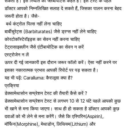
सकती
है।
इस स्थिति
को फ्लेबायटिस कहते हैं। इस टेस्ट के पहले
डॉक्टर आपको निम्नलिखित सलाह दे सकते हैं, जिसका पालन करना बेहद
जरूरी होता है। जैसे-
बर्थ कंट्रोल पिल्स नहीं लेना चाहिए
बार्बीचुरेट्स (B
arbiturates) जैसे ड्रग्स नहीं लेने चाहिए
कोरटोकॉस्टेरॉइड्स का सेवन नहीं करना चाहिए
टेट्रासाइक्लीन जैसे एंटीबायोटिक का सेवन न करें
एस्ट्रोजेन न लें
ऊपर दी गई जानकारी इस दौरान जरूर फॉलो करें। ऐसा नहीं करने पर
इसका नकारात्मक प्रभाव आपकी रिपोर्ट पर पड़ सकता है।
यह भी पढ़ें:
Caralluma: कैरालूमा क्या है?
प्रक्रिया
डेक्सामेथासोन सप्प्रेशन टेस्ट
की
तैयारी
कैसे करें
?
डेक्सामेथासोन सप्प्रेशन टेस्ट से
लगभग
10
से
12
घंटे
पहले
आपको कुछ
भी
खाने
से मना
किया
जाएगा।
साथ ही
हो
सकता
है डॉक्टर
आपको
कुछ
दवाओं को
भी
लेने
से मना
करेंगें।
जैसे
कि
एस्पिरिन
(Aspirin),
मॉर्फिन(Morphine)
,
मेथाडोन
,
लिथियम(Lithium)
और