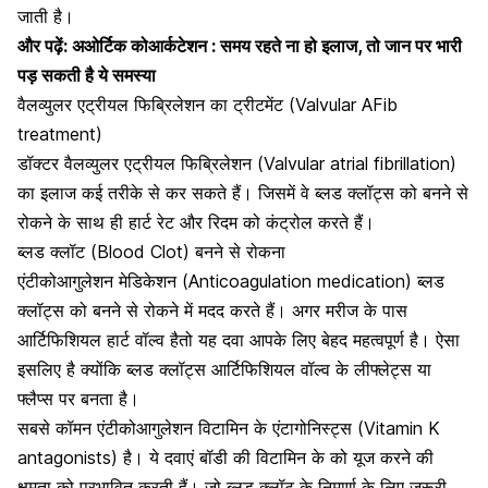
जाती है।
और पढ़ें:
अओर्टिक कोआर्कटेशन : समय रहते ना हो इलाज, तो जान पर भारी
पड़ सकती है ये समस्या
वैलव्युलर एट्रीयल फिब्रिलेशन का ट्रीटमेंट (Valvular AFib
treatment)
डॉक्टर वैलव्युलर एट्रीयल फिब्रिलेशन (Valvular atrial fibrillation)
का इलाज कई तरीके से कर सकते हैं। जिसमें वे ब्लड क्लॉट्स को बनने से
रोकने के
साथ ही हार्ट रेट और रिदम को कंट्रोल करते हैं।
ब्लड क्लॉट (Blood Clot) बनने से रोकना
एंटीकोआगुलेशन मेडिकेशन (Anticoagulation medication) ब्लड
क्लॉट्स को बनने से रोकने में मदद करते हैं। अगर मरीज के पास
आर्टिफिशियल हार्ट वॉल्व हैतो यह दवा आपके लिए बेहद महत्वपूर्ण है। ऐसा
इसलिए है क्योंकि ब्लड क्लॉट्स आर्टिफिशियल वॉल्व के लीफ्लेट्स या
फ्लैप्स पर बनता है।
सबसे कॉमन एंटीकोआगुलेशन
विटामिन के एंटागोनिस्ट्स (Vitamin K
antagonists)
है। ये दवाएं बॉडी की विटामिन के को यूज करने की
क्षमता को प्रभावित करती हैं। जो ब्लड क्लॉट के निमार्ण के लिए जरूरी