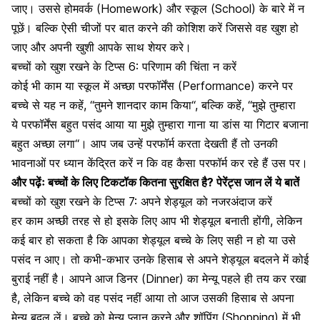
जाए। उससे
होमवर्क
(Homework) और स्कूल (School) के बारे में न
पूछें। बल्कि ऐसी चीजों पर बात करने की कोशिश करें जिससे वह खुश हो
जाए और अपनी खुशी आपके साथ शेयर करे।
बच्चों को खुश रखने के टिप्स 6:
परिणाम की चिंता न करें
कोई भी काम या स्कूल में अच्छा परफॉर्मेंस (Performance) करने पर
बच्चे से यह न कहें,
“
तुमने शानदार काम किया
“
, बल्कि कहें,
“
मुझे तुम्हारा
ये
परफॉर्मेंस बहुत पसंद आया या मुझे तुम्हारा गाना या डांस या गिटार बजाना
बहुत अच्छा लगा
“
। आप जब उन्हें परफॉर्म करता देखती हैं तो उनकी
भावनाओं पर ध्यान केंद्रित करें न कि वह कैसा परफॉर्म कर रहे हैं उस पर।
और पढ़ेंः
बच्चों के लिए टिकटॉक कितना सुरक्षित है? पेरेंट्स जान लें ये बातें
बच्चों को खुश रखने के टिप्स 7:
अपने शेड्यूल को नजरअंदाज करें
हर काम अच्छी तरह से हो इसके लिए आप भी शेड्यूल बनाती होंगी, लेकिन
कई बार हो सकता है कि आपका शेड्यूल बच्चे के लिए सही न हो या उसे
पसंद न आए। तो कभी-कभार उनके हिसाब से अपने शेड्यूल बदलने में कोई
बुराई नहीं है। आपने आज डिनर (Dinner) का मेन्यू पहले ही तय कर रखा
है, लेकिन बच्चे को वह पसंद नहीं आया तो आज उसकी हिसाब से अपना
मेन्यू बदल लें। बच्चे को मेन्यू प्लान करने और शॉपिंग (Shopping) में भी