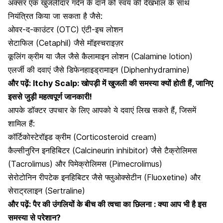
अक्सर एक खुजलीदार गर्दन के दाने को स्वयं की देखभाल के साथ
नियंत्रित किया जा सकता है जैसे:
ओवर-द-काउंटर (OTC) एंटी-इच लोशन
सेटाफिल
(Cetaphil) जैसे मॉइस्चराइज़र
कूलिंग क्रीम या जैल जैसे कैलामाइन लोशन (Calamine lotion)
एलर्जी की दवाएं जैसे डिफेनहाइड्रामाइन (Diphenhydramine)
और पढ़ें:
Itchy Scalp: खोपड़ी में खुजली की समस्या क्यों होती हैं, जानिए
इससे जुड़ी महत्वपूर्ण जानकारी!
आपके डॉक्टर उपचार के लिए आपको ये दवाएं लिख सकते हैं, जिसमें
शामिल हैं:
कॉर्टिकोस्टेरॉइड क्रीम (Corticosteroid cream)
कैल्सीनुरिन इनहिबिटर (Calcineurin inhibitor) जैसे टैक्रोलिमस
(Tacrolimus) और पिमेक्रोलिमस (Pimecrolimus)
सेरोटोनिन रीपटेक इनहिबिटर जैसे फ्लुओक्सेटीन (Fluoxetine) और
सेराट्रलाइन (Sertraline)
और पढ़ें:
पैर की उंगलियों के बीच की त्वचा का छिलना : क्या आप भी है इस
समस्या से परेशान?