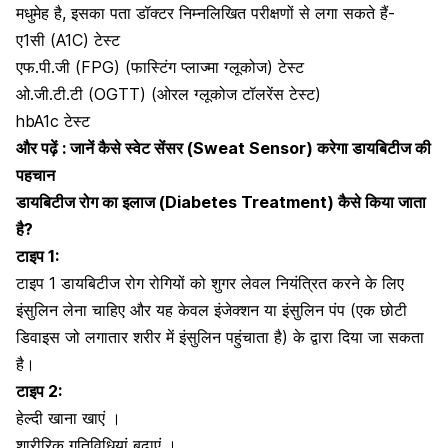
मधुमेह है, इसका पता डॉक्टर निम्नलिखित परीक्षणों से लगा सकते हैं-
ए1सी (A1C) टेस्ट
एफ.पी.जी (FPG) (फास्टिंग प्लाज्मा ग्लूकोज) टेस्ट
ओ.जी.टी.टी (OGTT) (ओरल ग्‍लूकोज टॉलरेंस टेस्‍ट)
hbA1c टेस्ट
और पढ़ें :
जानें कैसे स्वेट सेंसर (Sweat Sensor) करेगा डायबिटीज की
पहचान
डायबिटीज रोग का इलाज
(Diabetes Treatment)
कैसे किया जाता
है?
टाइप 1:
टाइप 1 डायबिटीज रोग रोगियों को
शुगर लेवल नियंत्रित करने के लिए
इंसुलिन लेना चाहिए और यह केवल इंजेक्शन या इंसुलिन पंप (एक छोटी
डिवाइस जो लगातार शरीर में इंसुलिन पहुंचाता है) के द्वारा दिया जा सकता
है।
टाइप 2:
हेल्दी खाना खाएं
।
शारीरिक गतिविधियां बढ़ाएं ।