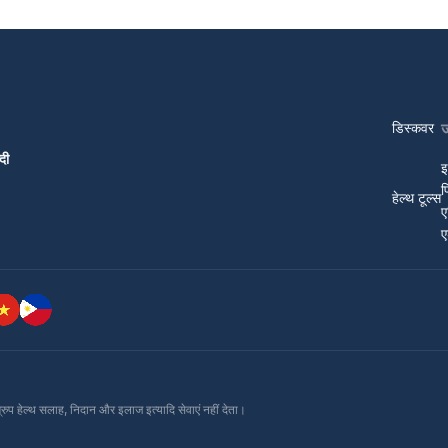
डिस्कवर
दी
इ
प
हेल्थ टूल्स
ए
ए
ग्रुप हेल्थ सलाह, निदान और इलाज इत्यादि सेवाएं नहीं देता।