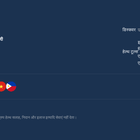
डिस्कवर
दी
इ
प
हेल्थ टूल्स
ए
ए
ग्रुप हेल्थ सलाह, निदान और इलाज इत्यादि सेवाएं नहीं देता।