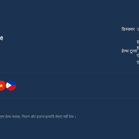
डिस्कवर
दी
इ
प
हेल्थ टूल्स
ए
ए
ग्रुप हेल्थ सलाह, निदान और इलाज इत्यादि सेवाएं नहीं देता।