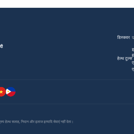
डिस्कवर
दी
इ
प
हेल्थ टूल्स
ए
ए
ग्रुप हेल्थ सलाह, निदान और इलाज इत्यादि सेवाएं नहीं देता।