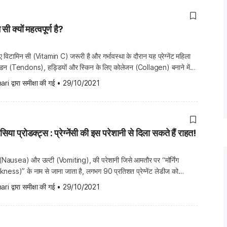
 सी क्यों महत्वपूर्ण है?
लिए विटामिन सी (Vitamin C) जरूरी है और गर्भावस्था के दौरान यह प्रेग्नेंट महिला
टेंडन (Tendons), हड्डियों और स्किन के लिए कोलेजन (Collagen) बनाने में
सी आपके शरीर को आयरन को एब्सॉर्ब करने में भी मदद करता है, खासकर वेजिटेरियन
ari
 द्वारा समीक्षा की गई
•
29/10/2021
नौसिया प्रोडक्ट्स : प्रेग्नेंसी की इस परेशानी से दिला सकते हैं राहत!
ाना (Nausea) और उल्टी (Vomiting), की परेशानी जिसे आमतौर पर “मॉर्निंग
ss)” के नाम से जाना जाता है, लगभग 90 प्रतिशत प्रेग्नेंट लेडीज को
कि, इसके सटीक कारण स्पष्ट नहीं है। इसके लक्षण आमतौर पर सुबह के समय में
ari
 द्वारा समीक्षा की गई
•
29/10/2021
र्निंग सिकनेस’ नाम दिया […]