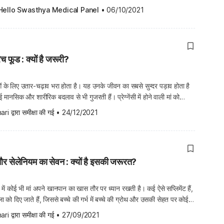
ताकि शरीर में किसी भी तत्व की कमी न […]
Hello Swasthya Medical Panel
•
06/10/2021
रिच फूड : क्यों है जरूरी?
ाओं के लिए उतार-चढ़ाव भरा होता है। यह उनके जीवन का सबसे सुन्दर पड़ाव होता है
ानसिक और शारीरिक बदलाव से भी गुजरती हैं। प्रेग्नेंसी में होने वाली मां को
लोरीज की जरूरत पड़ती है। गर्भवती महिलाओं के लिए न्यूट्रिएंट रिच और हेल्दी
ari
 द्वारा समीक्षा की गई
•
24/12/2021
नीज और सेलेनियम का सेवन : क्यों है इसकी जरूरत?
में कोई भी मां अपने खानपान का खास तौर पर ध्यान रखती है। कई ऐसे सप्लिमेंट हैं,
हिला को दिए जाते हैं, जिससे बच्चे की गर्भ में बच्चे की ग्रोथ और उसकी सेहत पर कोई
छ सप्लिमेंट ऐसे होते हैं, जो बच्चे को भविष्य […]
ari
 द्वारा समीक्षा की गई
•
27/09/2021