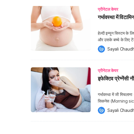
प्रीनेटल केयर
गर्भावस्था में विटामिन
हेल्दी इम्यून सिस्टम के 
और उसके बच्चे के लिए 
हेल्प करता है। विटामिन 
Sayali Chaudh
सोर्स से। […]
प्रीनेटल केयर
इफेक्टिव प्रेग्नेंसी 
गर्भावस्था में जी मिचल
सिकनेस (Morning sickne
प्रभावित करती है। हालां
Sayali Chaudh
बदतर होते हैं (इसलिए ‘मॉ