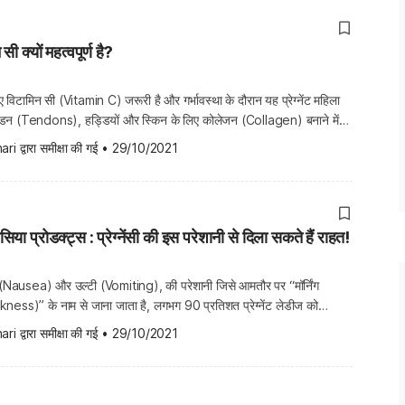
 सी क्यों महत्वपूर्ण है?
लिए विटामिन सी (Vitamin C) जरूरी है और गर्भावस्था के दौरान यह प्रेग्नेंट महिला
टेंडन (Tendons), हड्डियों और स्किन के लिए कोलेजन (Collagen) बनाने में
सी आपके शरीर को आयरन को एब्सॉर्ब करने में भी मदद करता है, खासकर वेजिटेरियन
ari
 द्वारा समीक्षा की गई
•
29/10/2021
नौसिया प्रोडक्ट्स : प्रेग्नेंसी की इस परेशानी से दिला सकते हैं राहत!
ाना (Nausea) और उल्टी (Vomiting), की परेशानी जिसे आमतौर पर “मॉर्निंग
ss)” के नाम से जाना जाता है, लगभग 90 प्रतिशत प्रेग्नेंट लेडीज को
कि, इसके सटीक कारण स्पष्ट नहीं है। इसके लक्षण आमतौर पर सुबह के समय में
ari
 द्वारा समीक्षा की गई
•
29/10/2021
र्निंग सिकनेस’ नाम दिया […]