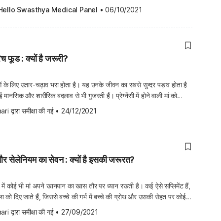
ताकि शरीर में किसी भी तत्व की कमी न […]
Hello Swasthya Medical Panel
•
06/10/2021
रिच फूड : क्यों है जरूरी?
ाओं के लिए उतार-चढ़ाव भरा होता है। यह उनके जीवन का सबसे सुन्दर पड़ाव होता है
ानसिक और शारीरिक बदलाव से भी गुजरती हैं। प्रेग्नेंसी में होने वाली मां को
लोरीज की जरूरत पड़ती है। गर्भवती महिलाओं के लिए न्यूट्रिएंट रिच और हेल्दी
ari
 द्वारा समीक्षा की गई
•
24/12/2021
नीज और सेलेनियम का सेवन : क्यों है इसकी जरूरत?
में कोई भी मां अपने खानपान का खास तौर पर ध्यान रखती है। कई ऐसे सप्लिमेंट हैं,
हिला को दिए जाते हैं, जिससे बच्चे की गर्भ में बच्चे की ग्रोथ और उसकी सेहत पर कोई
छ सप्लिमेंट ऐसे होते हैं, जो बच्चे को भविष्य […]
ari
 द्वारा समीक्षा की गई
•
27/09/2021