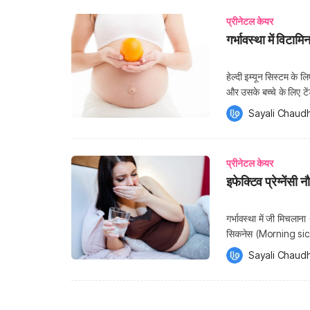
प्रीनेटल केयर
गर्भावस्था में विटामिन
हेल्दी इम्यून सिस्टम के 
और उसके बच्चे के लिए 
हेल्प करता है। विटामिन 
Sayali Chaudh
सोर्स से। […]
प्रीनेटल केयर
इफेक्टिव प्रेग्नेंसी 
गर्भावस्था में जी मिचल
सिकनेस (Morning sickne
प्रभावित करती है। हालां
Sayali Chaudh
बदतर होते हैं (इसलिए ‘मॉ