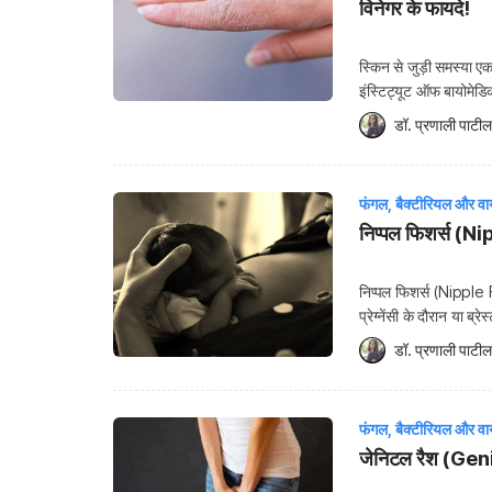
विनेगर के फायदे!
स्किन से जुड़ी समस्या एक
इंस्टिट्यूट ऑफ बायोमे
पब्लिश्ड रिपोर्ट के अनुसा
डॉ. प्रणाली पाटील
समस्या सिर्फ बच्चों […]
फंगल, बैक्टीरियल और वा
निप्पल फिशर्स (Nip
निप्पल फिशर्स (Nipple F
प्रेग्नेंसी के दौरान या ब
हैं। जो लोग निप्पल फिशर्
डॉ. प्रणाली पाटील
संभावनाएं […]
फंगल, बैक्टीरियल और वा
जेनिटल रैश (Genita