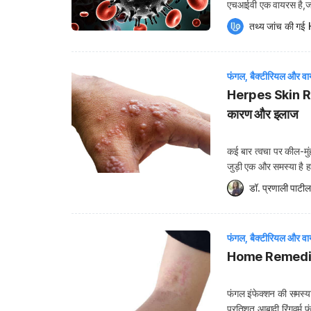
एचआईवी एक वायरस है,जो 
देता है। जिन मरीजों की 
तथ्य जांच की गई 
फंगल, बैक्टीरियल और वा
Herpes Skin Rash:
कारण और इलाज
कई बार त्वचा पर कील-मुं
जुड़ी एक और समस्या है ह
(Skin disease) ज्यादा ग
डॉ. प्रणाली पाटील
फंगल, बैक्टीरियल और वा
Home Remedies F
फंगल इंफेक्शन की समस्याओ
प्रतिशत आबादी रिंगवर्म 