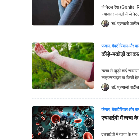
जेनिटल रैश (Genital R
ज्यादातर मामलों में जेन
पर बम्प्स, घाव (Lesion
डॉ. प्रणाली पाटील
रैशेज के कारण और […]
फंगल, बैक्टीरियल और वा
कीड़े-मकोड़ों का क
त्वचा से जुड़ी कई समस्याय
लाइफस्टाइल या किसी हेल
भी हैं जो स्किन प्रॉब्ले
डॉ. प्रणाली पाटील
फंगल, बैक्टीरियल और वा
एचआईवी में त्वचा के
एचआईवी में त्वचा के घा