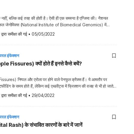
 नहीं, बल्कि कई तरह की होती है। ऐसी ही एक समस्या है एग्जिमा की। नैशनल
डिकल जेनोमिक्स (National Institute of Biomedical Genomics) में
र हर 5 से 1 बच्चे में एग्जिमा की समस्या देखी जाती है। ऐसा नहीं है कि एग्जिमा की
 द्वारा समीक्षा की गई
•
05/05/2022
यरल इंफेक्शन
ple Fissures) क्यों होते हैं इनसे कैसे बचें?
issures) निप्पल और एरोला पर होने वाले पेनफुल क्रैक्स हैं। ये आमतौर पर
्रेस्टफीडिंग के समय होते हैं, लेकिन कई एथलीट्स में फ्रिक्शन की वजह से भी हो जाते
स का सामना करते हैं उन्हें उनकी देखभाल बहुत ध्यान से करनी चाहिए क्योंकि
 द्वारा समीक्षा की गई
•
29/04/2022
यरल इंफेक्शन
l Rash) के संभावित कारणों के बारे में जानें