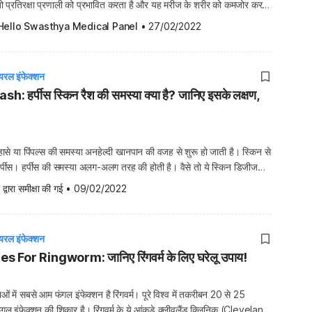
प्रतिरक्षा प्रणाली को प्रभावित करता है और यह मरीज के शरीर को कमजोर कर
इम्यूनिटी अच्छी नहीं होती है, तो उनका शरीर किसी भी संक्रमण […]
Hello Swasthya Medical Panel
•
27/02/2022
यरल इंफेक्शन
 हर्पीस स्किन रैश की समस्या क्या है? जानिए इसके लक्षण,
हासे या पिंपल्स की समस्या अनहेल्दी खानपान की वजह से शुरू हो जाती है। स्किन से
र्पीस। हर्पीस की समस्या अलग-अलग तरह की होती है। वैसे तो ये स्किन डिजीज
ंभीर नहीं है, लेकिन सावधानी रखनी बेहद जरूरी है, जिससे इसे फैलने से […]
 द्वारा समीक्षा की गई
•
09/02/2022
यरल इंफेक्शन
or Ringworm: जानिए रिंगवर्म के लिए घरेलू उपाय!
ं में सबसे आम फंगल इंफेक्शन है रिंगवर्म। पूरे विश्व में तकरीबन 20 से 25
फंगल इंफेक्शन की शिकार है। रिंगवर्म के ये आंकड़े क्लीवलैंड क्लिनिक (Cleveland