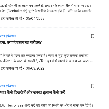
ash) परेशानी का कारण बन सकते हैं, अगर इनके कारण ठीक से समझ ना आएं।
िटल रैश (Genital rash) दूसरे डिसऑर्डर के लक्षण होते हैं। जेनिटल रैश आम तौर
s) और जेनिटल्स की स्किन पर अनियमित पैचेस का कारण बन सकते हैं। जेनिटल
 द्वारा समीक्षा की गई
•
05/04/2022
यरल इंफेक्शन
ाटना: क्या है बचाव का तरीका?
ों के बारे में पढ़ना और समझना जरूरी है। त्वचा से जुड़ी कुछ समस्या अनहेल्दी
्थ कंडिशन के कारण हो सकती है, लेकिन इन दोनों कारणों के अलावा एक कारण और
म पैदा कर सकते हैं और वो है कीड़े-मकोड़ों का काटना (Insect And […]
 द्वारा समीक्षा की गई
•
09/03/2022
यरल इंफेक्शन
 घाव कैसे दिखते हैं और उनका इलाज कैसे करें
व (Skin lesions in HIV) कई बार मरीज की स्थिति को और भी खराब कर देते हैं।