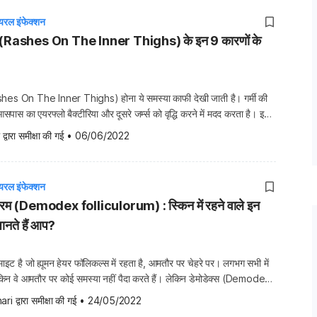
यरल इंफेक्शन
ेज (Rashes On The Inner Thighs) के इन 9 कारणों के
ashes On The Inner Thighs) होना ये समस्या काफी देखी जाती है। गर्मी की
स का एयरफ्लो बैक्टीरिया और दूसरे जर्म्स को वृद्धि करने में मदद करता है। इस
हुत आसानी से होता है। जिसकी वजह से भी स्किन पर रैशेज आ जाते […]
 द्वारा समीक्षा की गई
•
06/06/2022
यरल इंफेक्शन
ोरम (Demodex folliculorum) : स्किन में रहने वाले इन
 जानते हैं आप?
माइट है जो ह्यूमन हेयर फॉलिकल्स में रहता है, आमतौर पर चेहरे पर। लगभग सभी में
 लेकिन वे आमतौर पर कोई समस्या नहीं पैदा करते हैं। लेकिन डेमोडेक्स (Demodex)
े मल्टीप्लाई कर सकता है जिनका इम्यून सिस्टम डिफेंस लो है या […]
ari
 द्वारा समीक्षा की गई
•
24/05/2022