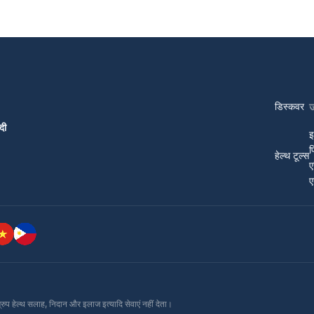
डिस्कवर
दी
इ
प
हेल्थ टूल्स
ए
ए
ग्रुप हेल्थ सलाह, निदान और इलाज इत्यादि सेवाएं नहीं देता।