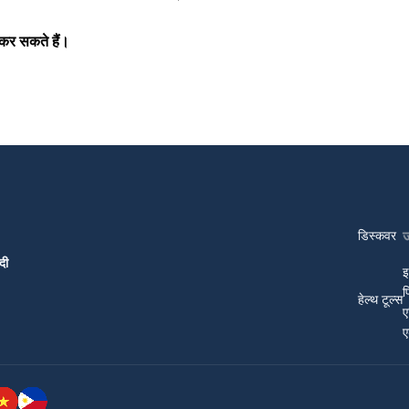
कर सकते हैं।
डिस्कवर
दी
इ
प
हेल्थ टूल्स
ए
ए