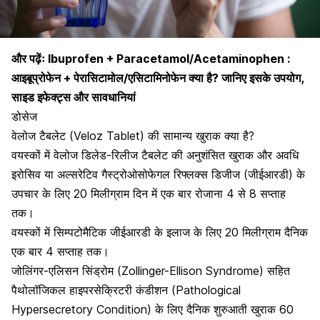
और पढ़ेंः
Ibuprofen + Paracetamol/Acetaminophen :
आइबूप्रोफेन + पेरासिटामोल/एसिटामिनोफेन क्या है? जानिए इसके उपयोग,
साइड इफेक्ट्स और सावधानियां
डोसेज
वेलोज टैबलेट (Veloz Tablet) की सामान्य खुराक क्या है?
वयस्कों में वेलोज डिलेड-रिलीज टैबलेट की अनुशंसित खुराक और अवधि
इरोसिव या अल्सरेटिव गैस्ट्रोओसोफेगल रिफ्लक्स डिजीज (जीईआरडी) के
उपचार के लिए 20 मिलीग्राम दिन में एक बार रोजाना 4 से 8 सप्ताह
तक।
वयस्कों में सिम्पटोमैटिक जीईआरडी के इलाज के लिए 20 मिलीग्राम दैनिक
एक बार 4 सप्ताह तक।
जोलिंगर-एलिसन सिंड्रोम (Zollinger-Ellison Syndrome) सहित
पैथोलॉजिकल हाइपरसेक्रिटरी कंडीशन (Pathological
Hypersecretory Condition) के लिए दैनिक शुरुआती खुराक 60