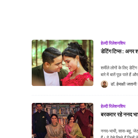
हेल्दी रिलेशनशिप
डेटिंग टिप्स : अगर शर्म
शर्मीले लोगों के लिए डे
बारे में बातें पूछ पाते ह
खासा जीवनसाथी भी उनसे 
डॉ. हेमाक्षी जत्तानी
 
हेल्दी रिलेशनशिप
बरकरार रहे ननद भाभी
ननद-भाभी, सास-बहू, जेठान
हैं। ये ऐसे रिश्ते हैं ज