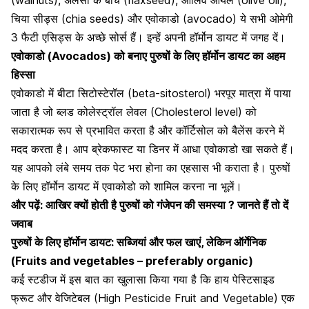
(walnuts)
, अलसी के बीच (flaxseed), ऑलिव ऑयल (olive oil),
चिया सीड्स (chia seeds) और एवोकाडो (avocado) ये सभी ओमेगी
3 फैटी एसिड्स के अच्छे सोर्स हैं। इन्हें अपनी हॉर्मोन डायट में जगह दें।
एवोकाडो (Avocados) को बनाए पुरुषों के लिए हॉर्मोन डायट का अहम
हिस्सा
एवोकाडो में बीटा सिटोस्टेरॉल (beta-sitosterol) भरपूर मात्रा में पाया
जाता है जो ब्लड कोलेस्ट्रॉल लेवल (Cholesterol level) को
सकारात्मक रूप से प्रभावित करता है और कॉर्टिसोल को बैलेंस करने में
मदद करता है। आप ब्रेकफास्ट या डिनर में आधा एवोकाडो खा सकते हैं।
यह आपको लंबे समय तक पेट भरा होना का एहसास भी कराता है। पुरुषों
के लिए हॉर्मोन डायट में एवाकोडो को शामिल करना ना भूलें।
और पढ़ें:
आखिर क्यों होती है पुरुषों को गंजेपन की समस्या ? जानते हैं तो दें
जवाब
पुरुषों के लिए हॉर्मोन डायट: सब्जियां और फल खाएं, लेकिन ऑर्गेनिक
(Fruits and vegetables – preferably organic)
कई स्टडीज में इस बात का खुलासा किया गया है कि हाय पेस्टिसाइड
फ्रूट और वेजिटेबल (High Pesticide Fruit and Vegetable) एक