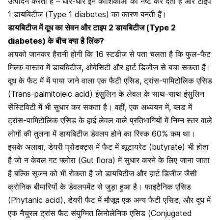
उत्पादन करती हैं – धीरे-धीरे इन कोशिकाओं को नष्ट कर देती हैं और
टाइप
1 डायबिटीज (Type 1 diabetes)
का कारण बनती हैं।
डायबिटीज में दूध का सेवन और टाइप 2
डायबिटीज (Type 2
diabetes) के बीच क्या है लिंक?
आपको जानकर हैरानी होगी कि 16 स्टडीज से पता चलता है कि फुल-फैट
मिल्क वास्तव में डायबिटीज, ओबेसिटी और हार्ट डिजीज से बचा सकता है।
दूध के फैट में में पाया जाने वाला एक फैटी एसिड, ट्रांस-पामिटोलिक एसिड
(Trans-palmitoleic acid) इंसुलिन के लेवल के साथ-साथ इंसुलिन
सेंस्टिविटी में भी सुधार कर सकता है। वहीं, एक अध्ययन में, ब्लड में
ट्रांस-पामिटोलिक एसिड के हाई लेवल वाले प्रतिभागियों में निम्न स्तर वाले
लोगों की तुलना में डायबिटीज डेवलप होने का रिस्क 60% कम था।
इसके अलावा, डेयरी प्रोडक्ट्स में फैट में ब्यूटायरेट (butyrate) भी होता
है जो न केवल गट फ्लोरा (Gut flora) में सुधार करने के लिए जाना जाता
है बल्कि सूजन को भी रोकता है जो डायबिटीज और
हार्ट डिजीज
जैसी
क्रोनिक बीमारियों के डेवलपमेंट से जुड़ा हुआ है। फाइटैनिक एसिड
(Phytanic acid), डेयरी फैट में मौजूद एक अन्य फैटी एसिड, और दूध में
एक नैचुरल ट्रांस फैट संयुग्मित लिनोलेनिक एसिड (Conjugated