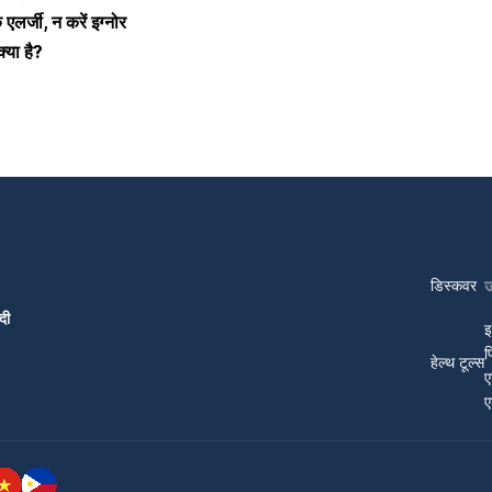
 एलर्जी, न करें इग्नोर
्या है?
डिस्कवर
दी
इ
प
हेल्थ टूल्स
ए
ए