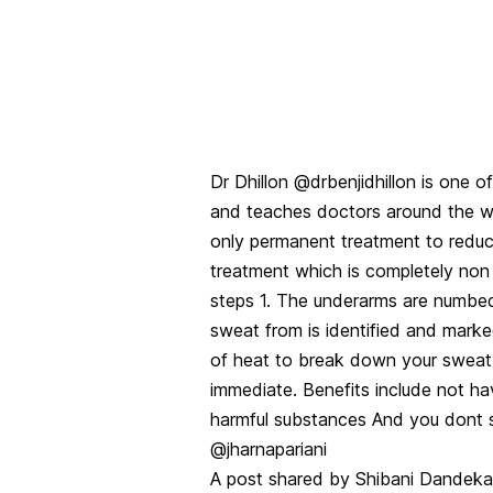
Dr Dhillon @drbenjidhillon is one o
and teaches doctors around the wo
only permanent treatment to reduc
treatment which is completely non
steps 1. The underarms are numbed
sweat from is identified and mark
of heat to break down your sweat g
immediate. Benefits include not ha
harmful substances And you dont s
@jharnapariani
A post shared by
Shibani Dandeka