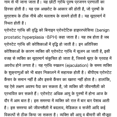
नाम
से
भी
जाना
जाता
है।
यह
छोटी
ग्रंथि
पुरुष
प्रजनन प्रणाली
का
हिस्सा
होती
है।
यह
एक
अखरोट
के
आकार
की
होती
है
,
जो
पुरुषों
के
मुत्राशय
के
ठीक
नीचे
और
मलाशय
के
सामने
होती
है।
यह
मूत्रमार्ग
में
स्थित
होती
है।
प्रोस्टेट
ग्रंथि
की
वृद्धि
को
बिनाइन
प्रोस्टेटिक
हाइपरप्लेसिया
(benign
prostatic hyperplasia -BPH)
कहा
जाता
है।
यह
तब
होता
है
जब
प्रोस्टेट
ग्रंथि
की
कोशिकाओं
में
वृद्धि
हो
जाती
है।
इन
अतिरिक्त
कोशिकाओं
के
कारण
व्यक्ति
की
प्रोस्टेट
ग्रंथि
में
सूजन
आ
जाती
है
,
इसी
वजह
से
व्यक्ति
का
मूत्रमार्ग
संकुचित
हो
जाता
है
,
जिससे
मूत्र
के
प्रवाह
में
अवरोध
होने
लगता
है।
यह
ग्रंथि
स्खलन
(ejaculation)
के
समय
व्यक्ति
के
शुक्राणुओं
को
भी
बाहर
निकालने
में
सहायक
होती
है।
बीपीएच
प्रोस्टेट
कैंसर
के
समान
नहीं
है
और
इससे
कैंसर
का
खतरा
नहीं
होता
है।
हालांकि
,
यह
ऐसे
लक्षण
अवश्य
पैदा
कर
सकता
है
,
जो
व्यक्ति
की
जीवनशैली
को
प्रभावित
कर
सकते
हैं।
प्रोस्टेट
अधिक
आयु
के
पुरुषों
में
होना
आज
के
दौर
में
आम
बात
है।
इस
समस्या
में
व्यक्ति
को
रात
में
बार
बार
पेशाब
आती
है।
इस
समस्या
को
जीवनशैली
में
बदलाव
,
मेडिकल
व
सर्जरी
आदि
कई
विकल्पों
से
ठीक
किया
जा
सकता
है।
व्यक्ति
की
आयु
व
बीमारी
की
मौजूदा