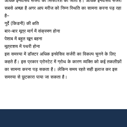
अधिक
इनवेसिव
सर्जरी
की
सिफारिश
की
जाती
है।
अधिक
इनवेसिव
सर्जरी
सबसे
अच्छा
है
अगर
आप
मरीज
को
निम्न
स्थिति
का
सामना
करना
पड़
रहा
है
–
गुर्दे (किडनी) की क्षति
बार
–
बार
मूत्र
मार्ग
में
संक्रमण
होना
पेशाब
में
बहुत
खून
बहना
मूत्राशय
में
पथरी
होना
इस
समस्या
में
डॉक्टर
अधिक
इनवेसिव
सर्जरी
का
विकल्प
चुनने
के
लिए
कहते
हैं।
इस प्रकार प्रोस्टेट में ग्रोथ के कारण व्यक्ति को कई तकलीफ़ों
का सामना करना पड़ सकता है। लेकिन समय रहते सही इलाज कर इस
समस्या से छुटकारा पाया जा सकता है।