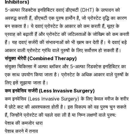
Inhibitors)
5-
अल्फा
रिडक्टेस
इनहिबिटर
दवाएं
डीएचटी
(DHT)
के
उत्पादन
को
अवरुद्ध
करती
हैं
,
डीएचटी
एक
पुरुष हार्मोन
है
, जो
प्रोस्टेट
वृद्धि
का
कारण
बन
सकता
है।
ये
दवाएं
प्रोस्टेट
के
आकार
को
कम
करती
हैं
,
मूत्र
के
प्रवाह
को
बढ़ाती
हैं
और
प्रोस्टेट
की
जटिलताओं
के
जोखिम
को
कम
करती
हैं।
यह दवाएं सर्जरी की संभावनाओं को भी ख़त्म कर देती हैं।
ये
दवाएं
बड़े
आकार
वाली
प्रोस्टेट
ग्रंथि
वाले
पुरुषों
के
लिए
सर्वोत्तम
हो
सकती
हैं।
संयुक्त
थेरेपी
(Combined Therapy)
संयुक्त
चिकित्सा
में
अल्फा
ब्लॉकर
और
5-
अल्फा
रिडक्टेस
इनहिबिटर
का
एक
साथ
उपयोग
किया
जाता
है।
प्रोस्टेट
के
अधिक
आकार
वाले
पुरुषों
के
लिए
इसे
सुझाया
जाता
है।
कम
इनवेसिव
सर्जरी
(Less Invasive Surgery)
कम
इनवेसिव
(Less Invasive Surgery)
के
लिए
केवल
मरीज
के
शरीर
में
छोटे
कट
की
आवश्यकता
होती
है।
इस
विकल्प
को
वह
पुरुष
चुन
सकते
हैं
,
जिन्होंने
प्रोस्टेट
की
पहले
दवा
ली
है
या
निम्न
लक्षणों
वाले
पुरुष
:
पेशाब
की
कमजोर
धारा
पेशाब करने में तनाव