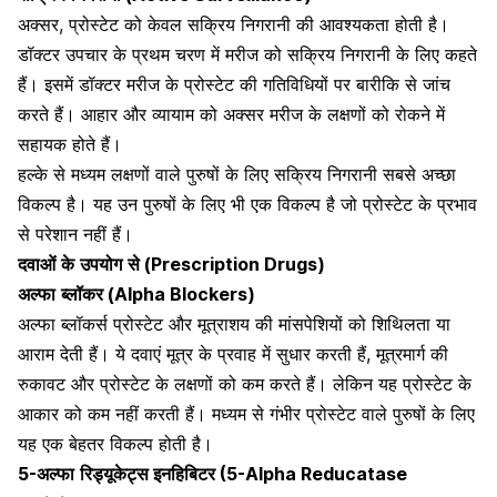
अक्सर
,
प्रोस्टेट
को
केवल
सक्रिय
निगरानी
की
आवश्यकता
होती
है।
डॉक्टर
उपचार
के
प्रथम
चरण
में
मरीज
को
सक्रिय
निगरानी
के
लिए
कहते
हैं।
इसमें
डॉक्टर
मरीज
के
प्रोस्टेट
की
गतिविधियों
पर
बारीकि
से
जांच
करते
हैं।
आहार और व्यायाम
को
अक्सर
मरीज
के
लक्षणों
को
रोकने
में
सहायक
होते
हैं।
हल्के
से
मध्यम
लक्षणों
वाले
पुरुषों
के
लिए
सक्रिय
निगरानी
सबसे
अच्छा
विकल्प
है।
यह
उन
पुरुषों
के
लिए
भी
एक
विकल्प
है
जो
प्रोस्टेट
के
प्रभाव
से
परेशान
नहीं
हैं।
दवाओं
के
उपयोग
से
(Prescription Drugs)
अल्फा
ब्लॉकर
(Alpha Blockers)
अल्फा
ब्लॉकर्स
प्रोस्टेट
और
मूत्राशय
की
मांसपेशियों
को
शिथिलता
या
आराम
देती
हैं।
ये
दवाएं
मूत्र
के
प्रवाह
में
सुधार
करती
हैं
,
मूत्रमार्ग
की
रुकावट
और
प्रोस्टेट
के
लक्षणों
को
कम
करते
हैं।
लेकिन
यह
प्रोस्टेट के
आकार
को
कम
नहीं
करती
हैं।
मध्यम
से
गंभीर
प्रोस्टेट
वाले
पुरुषों
के
लिए
यह
एक
बेहतर
विकल्प
होती
है।
5-
अल्फा
रिड्यूकेट्स
इनहिबिटर
(5-Alpha Reducatase