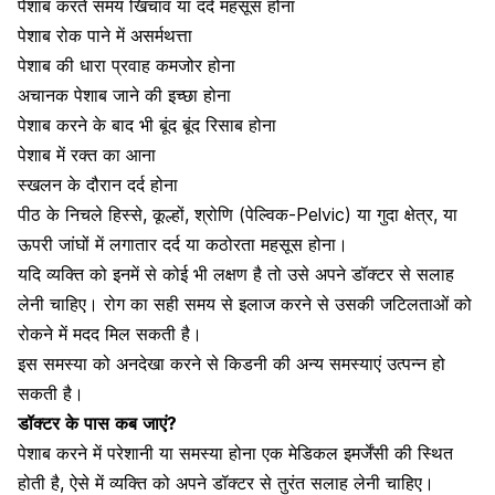
पेशाब करते समय खिंचाव
या
दर्द
महसूस
होना
पेशाब
रोक
पाने
में
असर्मथत्ता
पेशाब
की
धारा
प्रवाह
कमजोर
होना
अचानक
पेशाब
जाने
की
इच्छा
होना
पेशाब
करने
के
बाद
भी
बूंद
बूंद
रिसाब
होना
पेशाब
में
रक्त
का
आना
स्खलन
के
दौरान
दर्द
होना
पीठ
के
निचले
हिस्से
,
कूल्हों
,
श्रोणि
(
पेल्विक
-Pelvic)
या
गुदा
क्षेत्र
,
या
ऊपरी
जांघों
में
लगातार
दर्द
या
कठोरता
महसूस
होना।
यदि
व्यक्ति
को
इनमें
से
कोई
भी
लक्षण
है
तो
उसे
अपने
डॉक्टर
से
सलाह
लेनी
चाहिए।
रोग
का
सही
समय
से
इलाज
करने
से
उसकी
जटिलताओं
को
रोकने
में
मदद
मिल
सकती
है।
इस
समस्या
को
अनदेखा
करने
से
किडनी की अन्य समस्याएं
उत्पन्न
हो
सकती
है।
डॉक्टर
के
पास
कब
जाएं?
पेशाब करने में परेशानी
या
समस्या
होना
एक
मेडिकल
इमर्जेंसी
की
स्थित
होती
है
,
ऐसे
में
व्यक्ति
को
अपने
डॉक्टर
से
तुरंत
सलाह
लेनी
चाहिए।