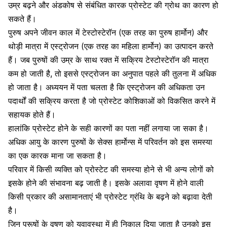
उम्र
बढ़ने
और
अंडकोष
से
संबंधित
कारक
प्रोस्टेट की ग्रोथ का
कारण
हो
सकते
हैं।
पुरुष
अपने
जीवन
काल
में
टेस्टोस्टेरॉन
(
एक
तरह
का
पुरुष
हार्मोन
)
और
थोड़ी
मात्रा
में
एस्ट्रोजन
(
एक
तरह
का
महिला
हार्मोन
)
का
उत्पादन
करते
हैं।
जब
पुरुषों
की
उम्र
के
साथ
रक्त
में
सक्रिय
टेस्टोस्टेरॉन की मात्रा
कम
हो
जाती
है
,
तो
इससे
एस्ट्रोजन
का
अनुपात
पहले
की
तुलना
में
अधिक
हो
जाता
है।
अध्ययन
में
पता
चलता
है
कि
एस्ट्रोजन
की
अधिकता
उन
पदार्थों
की
सक्रिय
करता
है
जो
प्रोस्टेट
कोशिकाओं
को
विकसित
करने
में
सहायक
होते
हैं।
हालांकि
प्रोस्टेट
होने
के
सही
कारणों
का
पता
नहीं
लगाया
जा
सका
है।
अधिक
आयु
के
कारण
पुरुषों
के
सेक्स
हार्मोन्स
में
परिवर्तन
को
इस
समस्या
का
एक
कारक
माना
जा
सकता
है।
परिवार
में
किसी
व्यक्ति
को
प्रोस्टेट की समस्या
होने
से
भी
अन्य
लोगों
को
इसके
होने
की
संभावना
बढ़
जाती
है।
इसके
अलावा
वृषण
में
होने
वाली
किसी
प्रकार
की
असामानताएं
भी
प्रोस्टेट
ग्रंथि
के
बढ़ने
को
बढ़ावा
देती
है।
जिन
पुरूषों
के
वृषण
को
युवावस्था
में
ही
निकाल
दिया
जाता
है
उनको
इस