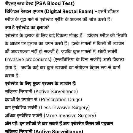
पीएसए ब्लड टेस्ट (PSA Blood Test)
डिजिटल
रेक्टल
एग्जाम
(Digital Rectal Exam) –
इसमें
डॉक्टर
मरीज
के
गूदा
मार्ग
से
प्रोस्टेट
ग्रंथि
के
आकार
की
जांच
करते
हैं।
क्या है प्रोस्टेट
का
इलाज?
प्रोस्टेट
के
इलाज
के
लिए
कई
विकल्प
मौजूद
हैं।
डॉक्टर
मरीज
की
स्थिति
के
आधार
पर
इलाज
का
चयन
करते
हैं।
हल्के
मामलों
में
किसी
भी
उपचार
की
आवश्यकता
नहीं
हो
सकती
है
,
जबकि
कुछ
मामलों
में
,
छोटी सर्जरी
(invasive procedures) (
एन्सथिसिया
के
बिना
सर्जरी
)
अच्छे
विकल्प
होता
है।
जबकि
कई
बार
कुछ
उपचारों
का
संयोजन
बेहतर
रूप
से
कार्य
करता
है।
प्रोस्टेट
के
लिए
मुख्य
प्रकार
के
उपचार
हैं
:
सक्रिय
निगरानी
(Active Surveillance)
दवाओं
के
उपयोग
से
(Prescription Drugs)
कम
इनवेसिव
सर्जरी
(Less Invasive Surgery)
अधिक
इनवेसिव
सर्जरी
(More Invasive Surgery)
और पढ़ें:
इन तरीकों से कर सकते हैं आप प्रोस्टेट कैंसर की पहचान
सक्रिय
निगरानी
(Active Surveillance)