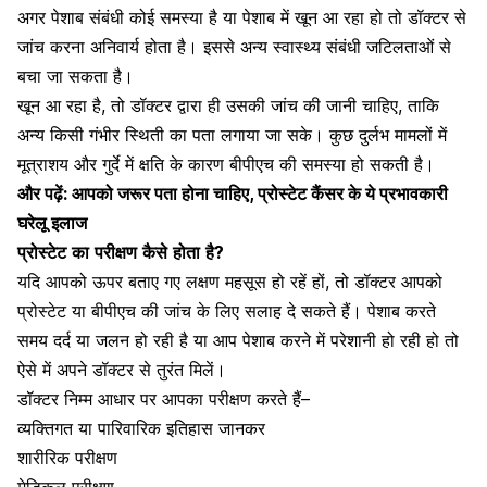
अगर
पेशाब
संबंधी
कोई
समस्या
है
या
पेशाब
में
खून
आ
रहा
हो
तो
डॉक्टर
से
जांच
करना
अनिवार्य
होता
है।
इससे
अन्य
स्वास्थ्य
संबंधी
जटिलताओं
से
बचा
जा
सकता
है।
खून
आ
रहा
है
,
तो
डॉक्टर
द्वारा
ही
उसकी
जांच
की
जानी
चाहिए
,
ताकि
अन्य
किसी
गंभीर
स्थिती
का
पता
लगाया
जा
सके।
कुछ
दुर्लभ
मामलों
में
मूत्राशय
और
गुर्दे
में
क्षति
के
कारण
बीपीएच
की
समस्या
हो
सकती
है।
और पढ़ें:
आपको जरूर पता होना चाहिए, प्रोस्टेट कैंसर के ये प्रभावकारी
घरेलू इलाज
प्रोस्टेट
का
परीक्षण
कैसे
होता
है?
यदि
आपको
ऊपर
बताए
गए
लक्षण
महसूस
हो
रहें
हों,
तो
डॉक्टर
आपको
प्रोस्टेट
या
बीपीएच
की
जांच
के
लिए
सलाह
दे
सकते
हैं।
पेशाब
करते
समय
दर्द
या
जलन
हो
रही
है
या
आप
पेशाब
करने
में
परेशानी
हो
रही
हो
तो
ऐसे
में
अपने
डॉक्टर
से
तुरंत
मिलें।
डॉक्टर
निम्म
आधार
पर
आपका
परीक्षण
करते
हैं
–
व्यक्तिगत
या
पारिवारिक
इतिहास
जानकर
शारीरिक परीक्षण
मेडिकल
परीक्षण