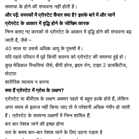
समस्या
के
होने
की
संभावना
नहीं
होती
है।
और पढ़ें:
वयस्कों में प्रोस्टेट कैंसर क्या है? इसके बारे में और जानें
प्रोस्टेट
के
आकार
में
वृद्धि
होने
के
जोखिम
कारक
निम्न
बताए
गए
कारको
से
प्रोस्टेट
के
आकार
में
वृद्धि
होने
की
संभावना
बढ़
जाती
है
,
जैसे
–
40
साल
या
उससे
अधिक
आयु
के
पुरूषों
में।
यदि
पहले
परिवार
में
पूर्व
किसी
सदस्य
को
प्रोस्टेट
की
समस्या
हुई
हो।
कुछ
मेडिकल
स्थितियां
जैसे
,
बीपी
होना
,
हृदय
रोग
,
टाइप 2 डायबिटीज
,
मोटापा
शारीरिक
व्यायाम
न
करना
क्या हैं प्रोस्टेट
में ग्रोथ के
लक्षण?
प्रोस्टेट
या
बीपीएच
के
लक्षण
अक्सर
पहले
से
बहुत
हल्के
होते
हैं
,
लेकिन
अगर
समय
से
इलाज
नहीं
किया
जाए
तो
ये
परेशानी
अधिक
गंभीर
हो
जाती
हैं।
प्रोस्टेट
के
सामान्य
लक्षणों
में
निम्न
शामिल
हैं
:
बार
बार
पेशाब
जाने
की
इच्छा
होना
रात
के
समय
बार
–
बार
पेशाब
जाने
के
लिए
उठना
पड़ता
है