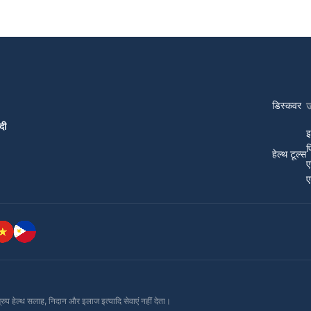
डिस्कवर
दी
इ
प
हेल्थ टूल्स
ए
ए
ग्रुप हेल्थ सलाह, निदान और इलाज इत्यादि सेवाएं नहीं देता।