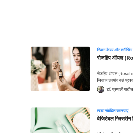
स्किन केयर और क्लींजिंग
रोजहिप ऑयल (Rosehi
रोजहिप ऑयल (Rosehip oi
जिसका उपयोग कई प्रकार
रिमूवर के रूप में भी किय
डॉ. प्रणाली पाटील
[…]
त्वचा संबंधित समस्याएं
वेजिटेबल ग्लिसरीन स