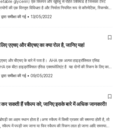
getable glycerin) एक क्लियर और खुशबू से रहित लिक्विड है जिसका टेस्ट
रयोगों की एक विस्तृत विविधता है और निर्माता नियमित रूप से कॉस्मेटिक, स्किनकेयर
ों में इसका उपयोग करते हैं। ग्लिसरीन एनिमल सोर्स प्राप्त की जाती है, लेकिन
 द्वारा समीक्षा की गई
•
13/05/2022
 बेस्ड प्रोडक्ट है जो सोय, […]
 लिए एएचए और बीएचए का क्या रोल है, जानिए यहां
 एएचए और बीएचए के बारे में पता है। AHA एक अल्फा हाइड्रॉक्सिल एसिड
HA एक बीटा हाइड्रॉक्सिल एसिड एक्सफोलिएंट है यह दाेनों की स्किन के लिए काफी
नों का त्वचा पर अलग-अलग रोल है। यह जानने से पहले कि कौन सा बेहतर काम
 द्वारा समीक्षा की गई
•
09/05/2022
त कर सकती हैं स्कैल्प को, जानिए इसके बारे में अधिक जानकारी!
ा खोपड़ी का अहम स्थान होता है।अगर स्कैल्प में किसी प्रकार की समस्या होती है, तो
स्कैल्प में पपड़ी जम जाना या फिर स्कैल्प की स्किन लाल हो जाना आदि समस्याओं