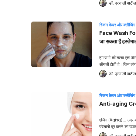
बुरा प्रभाव पड़ता है। 
डॉ. प्रणाली पाटील
स्किन केयर और क्लींजिंग
Face Wash For O
जा सकता है इस्तेम
हम सभी की त्वचा एक जैसी
ऑयली होती है। जिन लोगों 
नहीं होना पड़ता है। वह
डॉ. प्रणाली पाटील
स्किन केयर और क्लींजिंग
Anti-aging Creams
एजिंग (Aging)... उम्र बढ़न
परेशानी दूर करने का उ
condition) से जुड़ी जान
डॉ. प्रणाली पाटील