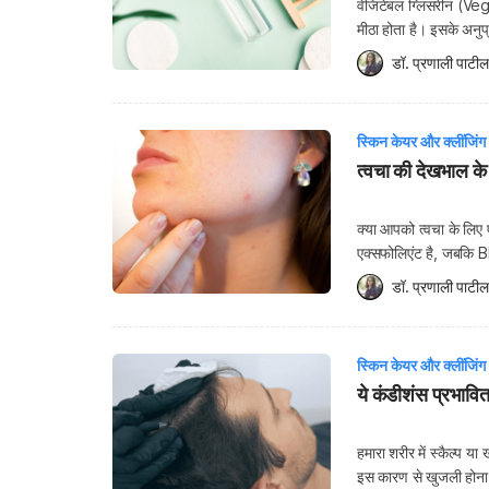
वेजिटेबल ग्लिसरीन (Ve
मीठा होता है। इसके अनुप्
और फार्मास्युटिकल उत्पाद
डॉ. प्रणाली पाटील
वेजिटेबल ग्लिसरीन प्लांट
स्किन केयर और क्लींजिंग
त्वचा की देखभाल के
क्या आपको त्वचा के लिए
एक्सफोलिएंट है, जबकि B
प्रभावकारी है और इन दो
डॉ. प्रणाली पाटील
[…]
स्किन केयर और क्लींजिंग
ये कंडीशंस प्रभावि
हमारा शरीर में स्कैल्प य
इस कारण से खुजली होना, 