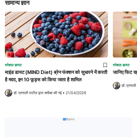
सामान्य ज्ञान
स्पेशल डायट
स्पेशल डायट
माइंड डायट (MIND Diet) ब्रेन फंक्शन को सुधारने में करती
जानिए फिट रह
है मदद, इन 10 फूड्स को किया जाता है शामिल
डॉ. प्रणाली
डॉ. प्रणाली पाटील
 द्वारा समीक्षा की गई
•
21/04/2026
विज्ञापन