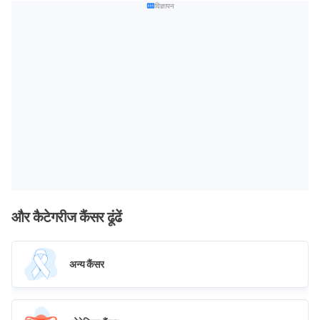
विज्ञापन
और कैटेगरीज कैंसर ढूंढें
अन्य कैंसर