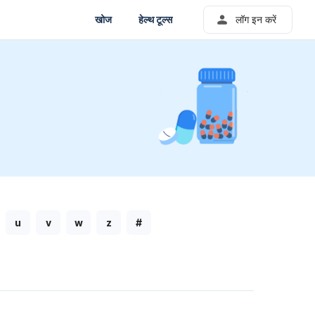
खोज
हेल्थ टूल्स
लॉग इन करें
u
v
w
z
#