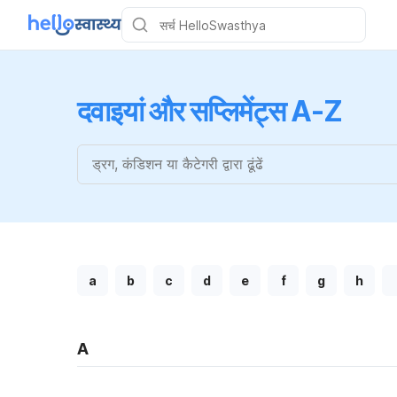
दवाइयां और सप्लिमेंट्स A-Z
a
b
c
d
e
f
g
h
A