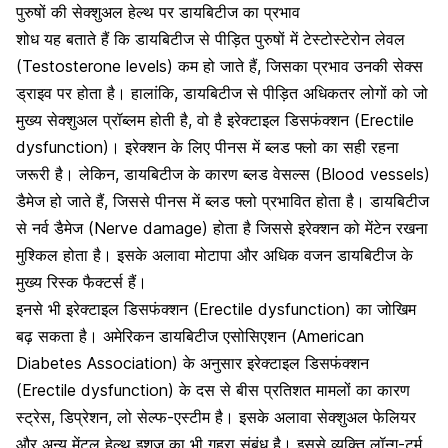
पुरुषों की सेक्शुअल हेल्थ पर डायबिटीज का प्रभाव
शोध यह बताते हैं कि डायबिटीज से पीड़ित पुरुषों में टेस्टोस्टेरोन लेवल
(Testosterone levels) कम हो जाते हैं, जिसका प्रभाव उनकी सेक्स
ड्राइव पर होता है। हालांकि, डायबिटीज से पीड़ित अधिकतर लोगों को जो
मुख्य सेक्शुअल प्रॉब्लम होती है, वो है इरेक्टाइल डिसफंक्शन (Erectile
dysfunction)। इरेक्शन के लिए पीनस में ब्लड फ्लो का सही रहना
जरूरी है। लेकिन,
डायबिटीज के कारण ब्लड वेसल्स (Blood vessels)
डैमेज हो जाते हैं
, जिससे पीनस में ब्लड फ्लो प्रभावित होता है। डायबिटीज
से नर्व डैमेज (Nerve damage) होता है जिससे इरेक्शन को मेंटेन रखना
मुश्किल होता है। इसके अलावा मोटापा और अधिक वजन डायबिटीज के
मुख्य रिस्क फैक्टर्स हैं।
इनसे भी इरेक्टाइल डिसफंक्शन (Erectile dysfunction) का जोखिम
बढ़ सकता है। अमेरिकन डायबिटीज एसोसिएशन (American
Diabetes Association) के अनुसार इरेक्टाइल डिसफंक्शन
(Erectile dysfunction) के दस से बीस प्रतिशत मामलों का कारण
स्ट्रेस, डिप्रेशन, लो सेल्फ-एस्टीम है। इसके अलावा सेक्शुअल फेलियर
और अन्य
मेंटल हेल्थ इशूज का भी गहरा संबंध है
। इससे व्यक्ति लॉन्ग-टर्म