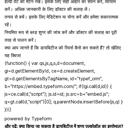
हेल्दी वेट को मैंटेन रखें। इसके लिए सही आहार का सेवन करें, व्यायाम
करें। अधिक जानकारी के लिए डॉक्टर की सलाह लें।
तनाव से बचें। इसके लिए मेडिटेशन या योगा करें और हमेशा सकारात्मक
रहें।
नियमित रूप से
ब्लड शुगर की जांच करें
और डॉक्टर की सलाह का पूरी
तरह से पालन करें।
क्या आप जानते हैं कि डायबिटीज को रिवर्स कैसे कर सकते हैं? तो खेलिए
यह क्विज!
(function() { var qs,js,q,s,d=document,
gi=d.getElementById, ce=d.createElement,
gt=d.getElementsByTagName, id="typef_orm",
b="https://embed.typeform.com/"; if(!gi.call(d,id)) {
js=ce.call(d,"script"); js.id=id; js.src=b+"embed.js";
q=gt.call(d,"script")[0]; q.parentNode.insertBefore(js,q) }
})()
powered by
Typeform
और पढ़ें:
क्या किया जा सकता है डायबिटीज में शुगर एल्कोहॉल का इस्तेमाल?