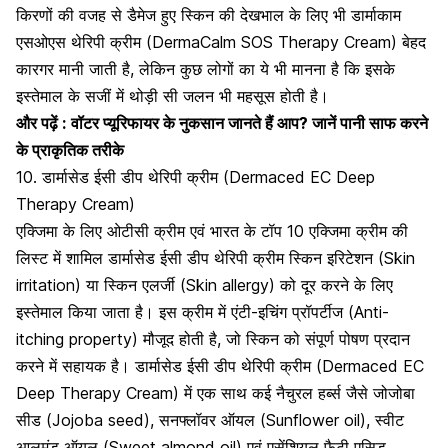
किरणों की वजह से डैमेज हुए स्किन की देखभाल के लिए भी डार्माकाम
एसओएस थेरिपी क्रीम (DermaCalm SOS Therapy Cream) बेहद
कारगर मानी जाती है, लेकिन कुछ लोगों का ये भी मानना है कि इसके
इस्तेमाल के सजीं में थोड़ी सी जलन भी महसूस होती है।
और पढ़ें :
वॉटर प्यूरिफायर के नुकसान जानते हैं आप? जानें पानी साफ करने
के प्राकृतिक तरीके
10. डार्मासेड ईसी डीप थेरिपी क्रीम (Dermaced EC Deep
Therapy Cream)
एक्जिमा के लिए ओटीसी क्रीम एवं भारत के टॉप 10 एक्जिमा क्रीम की
लिस्ट में शामिल डार्मासेड ईसी डीप थेरिपी क्रीम स्किन इरिटेशन (Skin
irritation) या स्किन एलर्जी (Skin allergy) को दूर करने के लिए
इस्तेमाल किया जाता है। इस क्रीम में एंटी-इचिंग प्रॉपर्टीज (Anti-
itching property) मौजूद होती है, जो स्किन को संपूर्ण पोषण प्रदान
करने में सहायक है। डार्मासेड ईसी डीप थेरिपी क्रीम (Dermaced EC
Deep Therapy Cream) में एक साथ कई नैचुरल हर्ब्स जैसे
जोजोबा
सीड
(Jojoba seed), सनफ्लॉवर ऑयल (Sunflower oil), स्वीट
आलमंड ऑयल (Sweet almond oil) एवं एसेंशियल फैटी एसिड