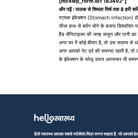
[mc4wp_form id=’183492″]
और पढ़ें :
पालक से शिमला मिर्च तक 8 हरी सब्जि
स्टमक इंफेक्शन (Stomach Infection) होने 
सीधा हाथ से बर्तन धोने के बजाय डिशवॉशर या 
हैंड सैनिटाइजर की जगह साबुन और पानी का इ
अगर घर में कोई बीमार है, तो उस सदस्य से थो
अगर आपको
पेट दर्द की समस्या
रहती है, तो
के इंफेक्शन के घरेलू उपाय अपनाकर भी समस्या
हैलो स्वास्थ्य आपका सबसे भरोसेमंद मित्र बनना चाहता है, जो आपको हेल्