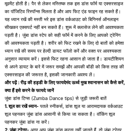
मूवमेंट होती है। पैर से लेकर मस्तिष्क तक इस डांस फॉर्म या एक्सरसाइज
का पॉजिटिव रिस्पॉन्स मिलता है और आप फिट एंड फाइन रह सकते हैं।
यह ध्यान रखें की मस्ती भरे इस डांस वर्कआउट को
बिगिनर्स ऑनलाइन
सीखकर एक्सपर्ट नहीं बन सकते हैं। शुरू में क्लासेज लेने की आवश्यकता
पड़ती है। जुंबा डांस स्टेप को सही फॉर्म में करने के लिए आपको ट्रेनिंग
की आवश्यकता पड़ती है। शरीर को फिट रखने के लिए दो बातों को हमेशा
ध्यान रखें की समय पर
हेल्दी डायट
फॉलो करें और वक्त पर आवश्यकता
अनुसार व्यायाम करें। इससे फिट रहना आसान हो जाता है। डायटीशियन
से अपने डायट के बारे में जरूर समझें और आपकी बॉडी को किस तरह की
एक्सरसाइज की जरूरत है, इसकी जानकारी अवश्य लें।
और पढ़ें :
रीढ़ की हड्डी के लिए फायदेमंद ऊर्ध्व मुख श्वानासन को कैसे करें,
क्या हैं इसे करने के फायदे जानें
जुंबा डांस टिप्स (Zumba Dance tips) से जुड़ी जरूरी बातें
1. शूज का रखें ध्यान-
पतले स्नीकर्स, डांस शूज या आरामदायक वर्कआउट
शूज पहनकर जुंबा डांस आसानी से किया जा सकता है। वॉकिंग शूज
पहनकर जुंबा डांस ना करें।
2. जुंबा ट्रेनर-
अगर आप जुंबा डांस करना नहीं जानते हैं, तो जुंबा ट्रेनर