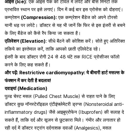
आइस (Ice)
: एक आइस पैक को टॉवल में लपेटे और बीस मिनटों तक
प्रभावित स्थान पर इसे लगाएं। दिन में कई बार इस प्रोसेस को दोहराएं।
कम्प्रेशन
(Compression):
एक कम्प्रेशन बैंडेज को अपने टोरसो
यानी धड़ पर लपेटे। डॉक्टर से यह भी जानें कि फिर से इस इंजरी से बचने
के लिए बैंडेज को कैसे रैप किया जा सकता है।
एलिवेशन (Elevation)
: सीधे बैठने की कोशिश करें। सोते हुए अतिरिक्त
तकिये का इस्तेमाल करें, ताकि आपको
छाती एलिवेटेड रहे।
इंजरी के बाद डॉक्टर रोगी 24 से 48 घंटे तक RICE प्रोसीजर फॉलो
करने के लिए कह सकते हैं।
और पढ़ें:
Restrictive cardiomyopathy: ये बीमारी हार्ट मसल्स के
फंक्शन में कर देती है बदलाव!
दवाइयां (Medication)
पुल्ड चेस्ट मसल (Pulled Chest Muscle) से राहत पाने के लिए
डॉक्टर कुछ नॉनस्टेरॉइडल एंटीइंफ्लेमेटरी ड्रग्स (Nonsteroidal anti-
inflammatory drugs) जैसे आइबुप्रोफेन (Ibuprofen) की सलाह दे
सकते हैं, ताकि दर्द और सूजन से छुटकारा मिले।
गंभीर और लगातार हो
रही दर्द में डॉक्टर स्ट्रांग दर्दनाशक दवाओं (Analgesics), मसल