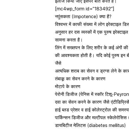
इलाज किया जाए इसपर बात करते हैं।
[mc4wp_form id=”183492″]
नपुंसकता (Impotence) क्या है?
विश्वभर में काफी संख्या में लोग
इरेक्टाइल डि
अनुसार हर दस व्यस्कों में एक पुरुष इरेक्ट
सामना करता है।
लिंग में सख्तपन के लिए शरीर के कई अंगों क
की आवश्यकता होती है। यदि कोई पुरुष इन बीम
जैसे
अत्यधिक शराब का सेवन व ड्रग्स लेने के का
तंबाकू का सेवन करने के कारण
मोटापे के कारण
पेरोनी डिजीज (पेनिस में स्कॉर टिशू-Peyro
दवा का सेवन करने के कारण जैसे एंटीडिप्रिस
हाई ब्लड प्रेशर व हाई कोलेस्ट्रोल की समस्
पार्किन्सन डिजीज और मल्टीपल स्केलेरोसि
डायबिटीज मेलिटस (diabetes mellitus)