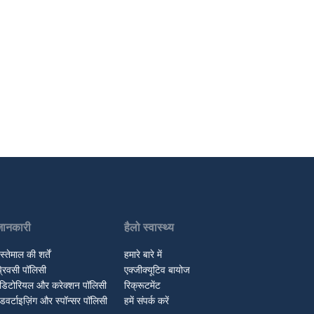
जानकारी
हैलो स्वास्थ्य
स्तेमाल की शर्तें
हमारे बारे में
्रिवसी पॉलिसी
एक्जीक्यूटिव बायोज
डिटोरियल और करेक्शन पॉलिसी
रिक्रूटमेंट
डवर्टाइज़िंग और स्पॉन्सर पॉलिसी
हमें संपर्क करें