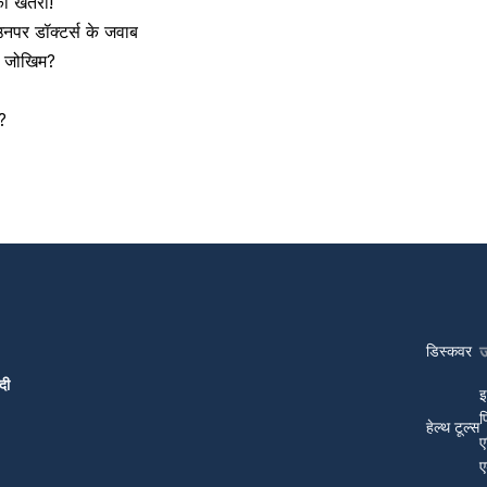
का खतरा!
नपर डॉक्टर्स के जवाब
 है जोखिम?
?
डिस्कवर
दी
इ
प
हेल्थ टूल्स
ए
ए